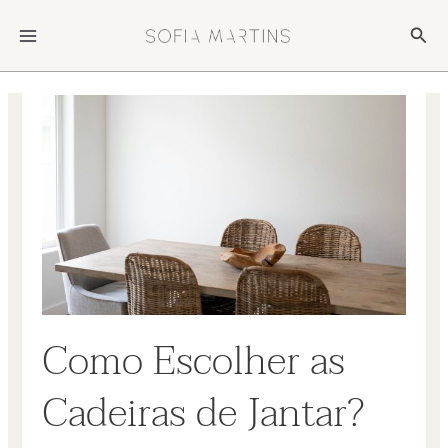
Skip
MAIN
Sear
to
MENU
content
Como Escolher Cadeiras de
Jantar?
Leave a Comment
/ By
Sofia Martins
/
05/06
Como Escolher as
Cadeiras de Jantar?