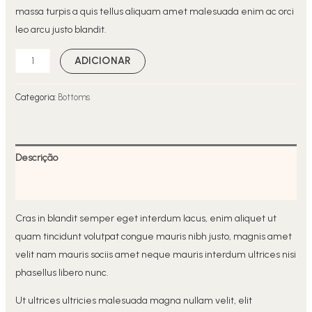
massa turpis a quis tellus aliquam amet malesuada enim ac orci
leo arcu justo blandit.
ADICIONAR
Categoria:
Bottoms
Descrição
Avaliações (0)
Cras in blandit semper eget interdum lacus, enim aliquet ut
quam tincidunt volutpat congue mauris nibh justo, magnis amet
velit nam mauris sociis amet neque mauris interdum ultrices nisi
phasellus libero nunc.
Ut ultrices ultricies malesuada magna nullam velit, elit